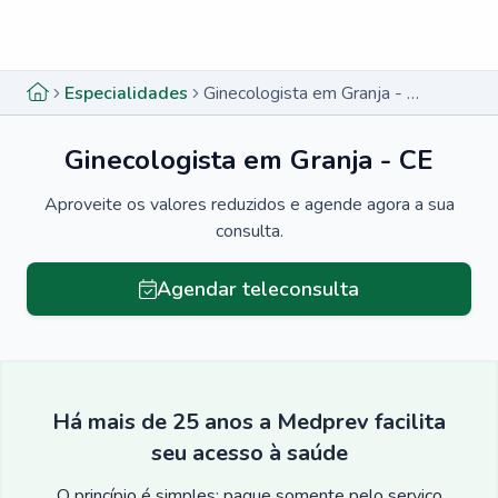
Menu lateral
Menu lateral
Especialidades
Ginecologista em Granja - CE
Ginecologista em Granja - CE
Aproveite os valores reduzidos e agende agora a sua
consulta.
Agendar teleconsulta
Há mais de 25 anos a Medprev facilita
seu acesso à saúde
O princípio é simples: pague somente pelo serviço