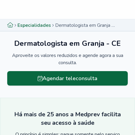
Menu lateral
Menu lateral
Especialidades
Dermatologista em Granja - CE
Dermatologista em Granja - CE
Aproveite os valores reduzidos e agende agora a sua
consulta.
Agendar teleconsulta
Há mais de 25 anos a Medprev facilita
seu acesso à saúde
O princípio é simples: pague somente pelo serviço