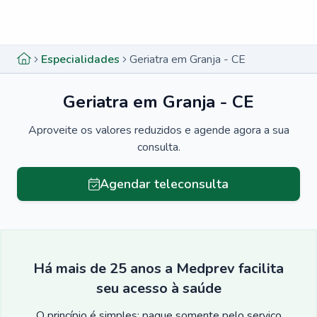
Menu lateral
Menu lateral
Especialidades
Geriatra em Granja - CE
Geriatra em Granja - CE
Aproveite os valores reduzidos e agende agora a sua
consulta.
Agendar teleconsulta
Há mais de 25 anos a Medprev facilita
seu acesso à saúde
O princípio é simples: pague somente pelo serviço