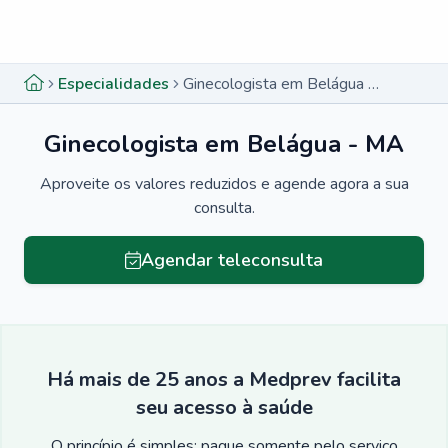
Menu lateral
Menu lateral
Especialidades
Ginecologista em Belágua - MA
Ginecologista em Belágua - MA
Aproveite os valores reduzidos e agende agora a sua
consulta.
Agendar teleconsulta
Há mais de 25 anos a Medprev facilita
seu acesso à saúde
O princípio é simples: pague somente pelo serviço