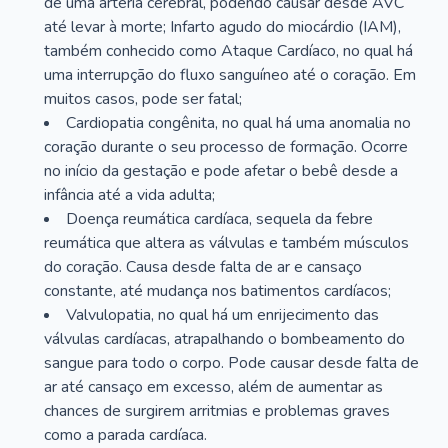
de uma artéria cerebral, podendo causar desde AVC
até levar à morte; Infarto agudo do miocárdio (IAM),
também conhecido como Ataque Cardíaco, no qual há
uma interrupção do fluxo sanguíneo até o coração. Em
muitos casos, pode ser fatal;
Cardiopatia congênita, no qual há uma anomalia no
coração durante o seu processo de formação. Ocorre
no início da gestação e pode afetar o bebê desde a
infância até a vida adulta;
Doença reumática cardíaca, sequela da febre
reumática que altera as válvulas e também músculos
do coração. Causa desde falta de ar e cansaço
constante, até mudança nos batimentos cardíacos;
Valvulopatia, no qual há um enrijecimento das
válvulas cardíacas, atrapalhando o bombeamento do
sangue para todo o corpo. Pode causar desde falta de
ar até cansaço em excesso, além de aumentar as
chances de surgirem arritmias e problemas graves
como a parada cardíaca.