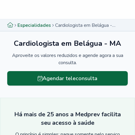
Menu lateral
Menu lateral
Especialidades
Cardiologista em Belágua - MA
Cardiologista em Belágua - MA
Aproveite os valores reduzidos e agende agora a sua
consulta.
Agendar teleconsulta
Há mais de 25 anos a Medprev facilita
seu acesso à saúde
O princípio é simples: pague somente pelo serviço