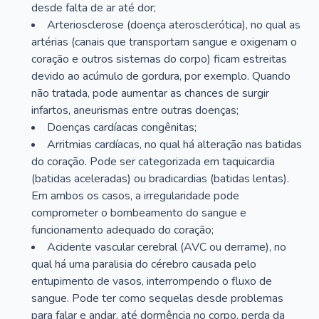
desde falta de ar até dor;
Arteriosclerose (doença aterosclerótica), no qual as
artérias (canais que transportam sangue e oxigenam o
coração e outros sistemas do corpo) ficam estreitas
devido ao acúmulo de gordura, por exemplo. Quando
não tratada, pode aumentar as chances de surgir
infartos, aneurismas entre outras doenças;
Doenças cardíacas congênitas;
Arritmias cardíacas, no qual há alteração nas batidas
do coração. Pode ser categorizada em taquicardia
(batidas aceleradas) ou bradicardias (batidas lentas).
Em ambos os casos, a irregularidade pode
comprometer o bombeamento do sangue e
funcionamento adequado do coração;
Acidente vascular cerebral (AVC ou derrame), no
qual há uma paralisia do cérebro causada pelo
entupimento de vasos, interrompendo o fluxo de
sangue. Pode ter como sequelas desde problemas
para falar e andar, até dormência no corpo, perda da