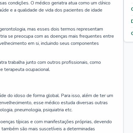
ssas condições. O médico geriatra atua como um clínico
úde e a qualidade de vida dos pacientes de idade
 gerontologia, mas esses dois termos representam
iatria se preocupa com as doenças mais frequentes entre
nvelhecimento em si, incluindo seus componentes
atra trabalha junto com outros profissionais, como
a e terapeuta ocupacional.
úde do idoso de forma global. Para isso, além de ter um
nvelhecimento, esse médico estuda diversas outras
ologia, pneumologia, psiquiatria etc.
oenças típicas e com manifestações próprias, devendo
os também são mais suscetíveis a determinadas