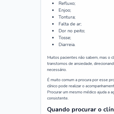
Refluxo;
Enjoo;
Tontura;
Falta de ar;
Dor no peito;
Tosse;
Diarreia.
Muitos pacientes não sabem, mas o cl
transtornos de ansiedade, direcionand
necessário.
É muito comum a procura por esse pr
clínico pode realizar o acompanhament
Procurar um mesmo médico ajuda a agil
consistente.
Quando procurar o clín