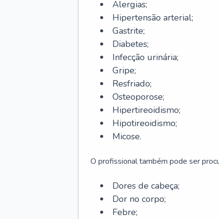
Alergias;
Hipertensão arterial;
Gastrite;
Diabetes;
Infecção urinária;
Gripe;
Resfriado;
Osteoporose;
Hipertireoidismo;
Hipotireoidismo;
Micose.
O profissional também pode ser pro
Dores de cabeça;
Dor no corpo;
Febre;