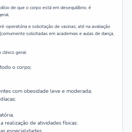
ício de que o corpo está em desequilíbrio, é
eral.
é-operatória e solicitação de vacinas, até na avaliação
as (comumente solicitadas em academias e aulas de dança,
clínico geral:
todo o corpo;
ntes com obesidade leve e moderada;
díacas;
tória;
 realização de atividades físicas;
s especialidades.