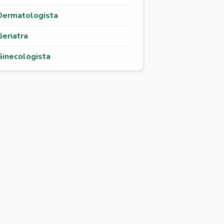
Dermatologista
Geriatra
Ginecologista