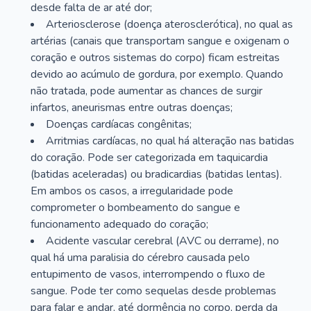
desde falta de ar até dor;
Arteriosclerose (doença aterosclerótica), no qual as
artérias (canais que transportam sangue e oxigenam o
coração e outros sistemas do corpo) ficam estreitas
devido ao acúmulo de gordura, por exemplo. Quando
não tratada, pode aumentar as chances de surgir
infartos, aneurismas entre outras doenças;
Doenças cardíacas congênitas;
Arritmias cardíacas, no qual há alteração nas batidas
do coração. Pode ser categorizada em taquicardia
(batidas aceleradas) ou bradicardias (batidas lentas).
Em ambos os casos, a irregularidade pode
comprometer o bombeamento do sangue e
funcionamento adequado do coração;
Acidente vascular cerebral (AVC ou derrame), no
qual há uma paralisia do cérebro causada pelo
entupimento de vasos, interrompendo o fluxo de
sangue. Pode ter como sequelas desde problemas
para falar e andar, até dormência no corpo, perda da