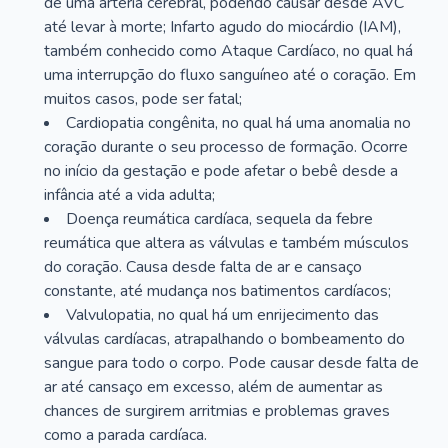
de uma artéria cerebral, podendo causar desde AVC
até levar à morte; Infarto agudo do miocárdio (IAM),
também conhecido como Ataque Cardíaco, no qual há
uma interrupção do fluxo sanguíneo até o coração. Em
muitos casos, pode ser fatal;
Cardiopatia congênita, no qual há uma anomalia no
coração durante o seu processo de formação. Ocorre
no início da gestação e pode afetar o bebê desde a
infância até a vida adulta;
Doença reumática cardíaca, sequela da febre
reumática que altera as válvulas e também músculos
do coração. Causa desde falta de ar e cansaço
constante, até mudança nos batimentos cardíacos;
Valvulopatia, no qual há um enrijecimento das
válvulas cardíacas, atrapalhando o bombeamento do
sangue para todo o corpo. Pode causar desde falta de
ar até cansaço em excesso, além de aumentar as
chances de surgirem arritmias e problemas graves
como a parada cardíaca.