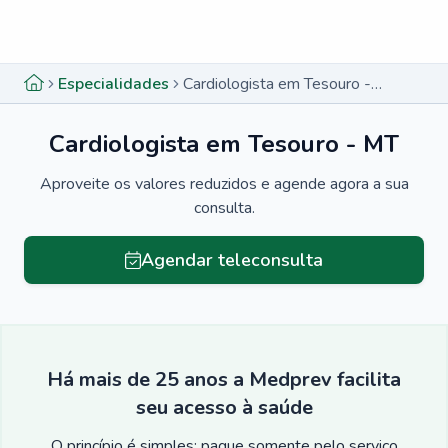
Menu lateral
Menu lateral
Especialidades
Cardiologista em Tesouro - MT
Cardiologista em Tesouro - MT
Aproveite os valores reduzidos e agende agora a sua
consulta.
Agendar teleconsulta
Há mais de 25 anos a Medprev facilita
seu acesso à saúde
O princípio é simples: pague somente pelo serviço