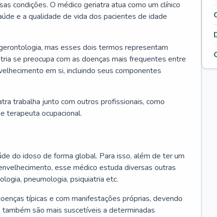
ssas condições. O médico geriatra atua como um clínico
úde e a qualidade de vida dos pacientes de idade
 gerontologia, mas esses dois termos representam
iatria se preocupa com as doenças mais frequentes entre
nvelhecimento em si, incluindo seus componentes
atra trabalha junto com outros profissionais, como
a e terapeuta ocupacional.
úde do idoso de forma global. Para isso, além de ter um
nvelhecimento, esse médico estuda diversas outras
ologia, pneumologia, psiquiatria etc.
oenças típicas e com manifestações próprias, devendo
os também são mais suscetíveis a determinadas