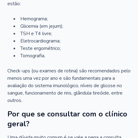
estão:
Hemograma;
Glicemia (em jejum);
TSH e T4 livre;
Eletrocardiograma;
Teste ergométrico;
Tomografia.
Check-ups (ou exames de rotina) são recomendados pelo
menos uma vez por ano e são fundamentais para a
avaliação do sistema imunológico, níveis de glicose no
sangue, funcionamento de rins, glândula tireóide, entre
outros.
Por que se consultar com o clínico
geral?
Uma dúvida muito comum é se vale a pena a consulta