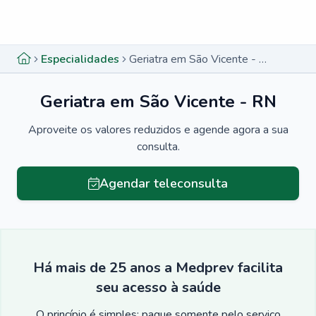
Menu lateral
Menu lateral
Especialidades
Geriatra em São Vicente - RN
Geriatra em São Vicente - RN
Aproveite os valores reduzidos e agende agora a sua
consulta.
Agendar teleconsulta
Há mais de 25 anos a Medprev facilita
seu acesso à saúde
O princípio é simples: pague somente pelo serviço