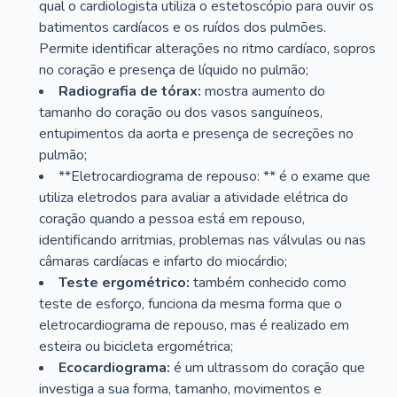
qual o cardiologista utiliza o estetoscópio para ouvir os
batimentos cardíacos e os ruídos dos pulmões.
Permite identificar alterações no ritmo cardíaco, sopros
no coração e presença de líquido no pulmão;
Radiografia de tórax:
mostra aumento do
tamanho do coração ou dos vasos sanguíneos,
entupimentos da aorta e presença de secreções no
pulmão;
**Eletrocardiograma de repouso: ** é o exame que
utiliza eletrodos para avaliar a atividade elétrica do
coração quando a pessoa está em repouso,
identificando arritmias, problemas nas válvulas ou nas
câmaras cardíacas e infarto do miocárdio;
Teste ergométrico:
também conhecido como
teste de esforço, funciona da mesma forma que o
eletrocardiograma de repouso, mas é realizado em
esteira ou bicicleta ergométrica;
Ecocardiograma:
é um ultrassom do coração que
investiga a sua forma, tamanho, movimentos e