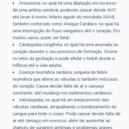
Aneurisma, no qual há uma dilatação em excesso
de uma artéria cerebral, podendo causar desde AVC
até levar à morte; Infarto agudo do miocárdio (IAM),
também conhecido como Ataque Cardíaco, no qual há
uma interrupção do fluxo sanguíneo até o coração. Em
muitos casos, pode ser fatal;
Cardiopatia congênita, no qual há uma anomalia no
coração durante o seu processo de formação. Ocorre
no início da gestação e pode afetar o bebê desde a
infância até a vida adulta;
Doença reumática cardíaca, sequela da febre
reumática que altera as válvulas e também músculos
do coração. Causa desde falta de ar e cansaço
constante, até mudança nos batimentos cardíacos;
Valvulopatia, no qual há um enrijecimento das
válvulas cardíacas, atrapalhando o bombeamento do
sangue para todo o corpo. Pode causar desde falta de
ar até cansaço em excesso, além de aumentar as
chances de surgirem arritmias e problemas graves