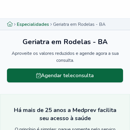
Menu lateral
Menu lateral
Especialidades
Geriatra em Rodelas - BA
Geriatra em Rodelas - BA
Aproveite os valores reduzidos e agende agora a sua
consulta.
Agendar teleconsulta
Há mais de 25 anos a Medprev facilita
seu acesso à saúde
O princípio é simples: pague somente pelo serviço