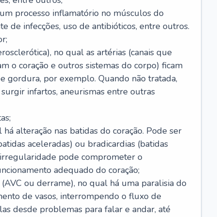
s, entre outros;
e um processo inflamatório no músculos do
e de infecções, uso de antibióticos, entre outros.
r;
rosclerótica), no qual as artérias (canais que
m o coração e outros sistemas do corpo) ficam
de gordura, por exemplo. Quando não tratada,
urgir infartos, aneurismas entre outras
as;
l há alteração nas batidas do coração. Pode ser
atidas aceleradas) ou bradicardias (batidas
a irregularidade pode comprometer o
ncionamento adequado do coração;
 (AVC ou derrame), no qual há uma paralisia do
ento de vasos, interrompendo o fluxo de
as desde problemas para falar e andar, até