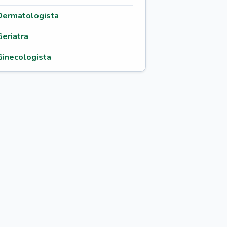
Dermatologista
Geriatra
Ginecologista