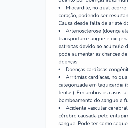
quanto por doenças autoimune
Miocardite, no qual ocorr
coração, podendo ser resultant
Causa desde falta de ar até do
Arteriosclerose (doença ate
transportam sangue e oxigena
estreitas devido ao acúmulo 
pode aumentar as chances de s
doenças;
Doenças cardíacas congênit
Arritmias cardíacas, no qua
categorizada em taquicardia (b
lentas). Em ambos os casos, 
bombeamento do sangue e fu
Acidente vascular cerebral
cérebro causada pelo entupim
sangue. Pode ter como sequel