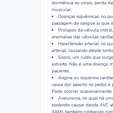
dormência no corpo, perda da 
muscular;
Doenças isquêmicas, no qua
passagem de sangue (o que inc
Prolapso da válvula mitra
anomalias das válvulas cardíac
Hipertensão arterial, no q
arterial, causando desde tontu
Sopro, um ruído que surg
estreito. Não é uma doença, m
paciente;
Angina ou isquemia cardía
causa dor (aperto no peito) e
Pode ocorrer ocasionalmente 
Aneurisma, no qual há uma
podendo causar desde AVC até
(IAM), também conhecido com