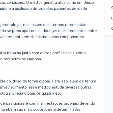
ssas condições. O médico geriatra atua como um clínico
úde e a qualidade de vida dos pacientes de idade
 gerontologia, mas esses dois termos representam
iatria se preocupa com as doenças mais frequentes entre
nvelhecimento em si, incluindo seus componentes
atra trabalha junto com outros profissionais, como
a e terapeuta ocupacional.
úde do idoso de forma global. Para isso, além de ter um
nvelhecimento, esse médico estuda diversas outras
ologia, pneumologia, psiquiatria etc.
oenças típicas e com manifestações próprias, devendo
os também são mais suscetíveis a determinadas