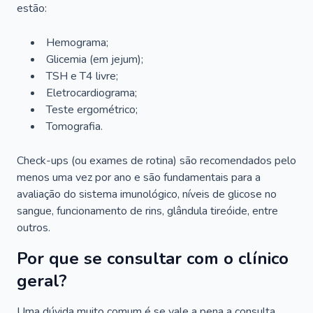
estão:
Hemograma;
Glicemia (em jejum);
TSH e T4 livre;
Eletrocardiograma;
Teste ergométrico;
Tomografia.
Check-ups (ou exames de rotina) são recomendados pelo
menos uma vez por ano e são fundamentais para a
avaliação do sistema imunológico, níveis de glicose no
sangue, funcionamento de rins, glândula tireóide, entre
outros.
Por que se consultar com o clínico
geral?
Uma dúvida muito comum é se vale a pena a consulta