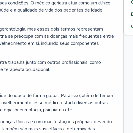
ssas condições. O médico geriatra atua como um clínico
úde e a qualidade de vida dos pacientes de idade
 gerontologia, mas esses dois termos representam
iatria se preocupa com as doenças mais frequentes entre
nvelhecimento em si, incluindo seus componentes
atra trabalha junto com outros profissionais, como
a e terapeuta ocupacional.
úde do idoso de forma global. Para isso, além de ter um
nvelhecimento, esse médico estuda diversas outras
ologia, pneumologia, psiquiatria etc.
oenças típicas e com manifestações próprias, devendo
os também são mais suscetíveis a determinadas