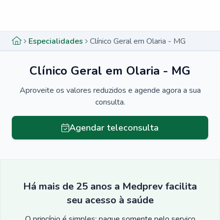
Menu lateral
Menu lateral
Especialidades
Clínico Geral em Olaria - MG
Clínico Geral em Olaria - MG
Aproveite os valores reduzidos e agende agora a sua
consulta.
Agendar teleconsulta
Há mais de 25 anos a Medprev facilita
seu acesso à saúde
O princípio é simples: pague somente pelo serviço