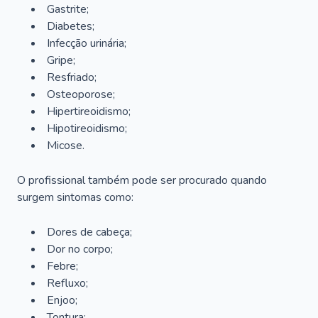
Gastrite;
Diabetes;
Infecção urinária;
Gripe;
Resfriado;
Osteoporose;
Hipertireoidismo;
Hipotireoidismo;
Micose.
O profissional também pode ser procurado quando
surgem sintomas como:
Dores de cabeça;
Dor no corpo;
Febre;
Refluxo;
Enjoo;
Tontura;