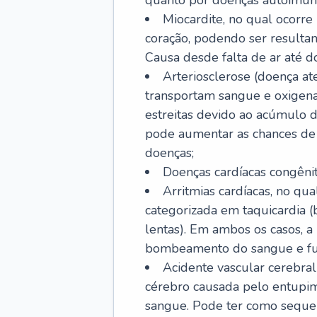
quanto por doenças autoimune
Miocardite, no qual ocorr
coração, podendo ser resultant
Causa desde falta de ar até do
Arteriosclerose (doença ate
transportam sangue e oxigena
estreitas devido ao acúmulo 
pode aumentar as chances de s
doenças;
Doenças cardíacas congênit
Arritmias cardíacas, no qua
categorizada em taquicardia (b
lentas). Em ambos os casos, 
bombeamento do sangue e fu
Acidente vascular cerebral
cérebro causada pelo entupim
sangue. Pode ter como sequel