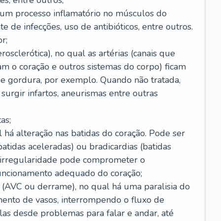
s, entre outros;
e um processo inflamatório no músculos do
e de infecções, uso de antibióticos, entre outros.
r;
rosclerótica), no qual as artérias (canais que
m o coração e outros sistemas do corpo) ficam
de gordura, por exemplo. Quando não tratada,
urgir infartos, aneurismas entre outras
as;
l há alteração nas batidas do coração. Pode ser
atidas aceleradas) ou bradicardias (batidas
a irregularidade pode comprometer o
ncionamento adequado do coração;
 (AVC ou derrame), no qual há uma paralisia do
ento de vasos, interrompendo o fluxo de
as desde problemas para falar e andar, até