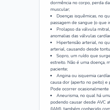
dormência no corpo, perda da 
muscular;
Doenças isquêmicas, no qua
passagem de sangue (o que inc
Prolapso da válvula mitra
anomalias das válvulas cardíac
Hipertensão arterial, no q
arterial, causando desde tontu
Sopro, um ruído que surg
estreito. Não é uma doença, m
paciente;
Angina ou isquemia cardía
causa dor (aperto no peito) e
Pode ocorrer ocasionalmente 
Aneurisma, no qual há uma
podendo causar desde AVC até
(IAM), também conhecido com