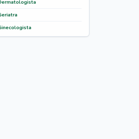
Dermatologista
Geriatra
Ginecologista