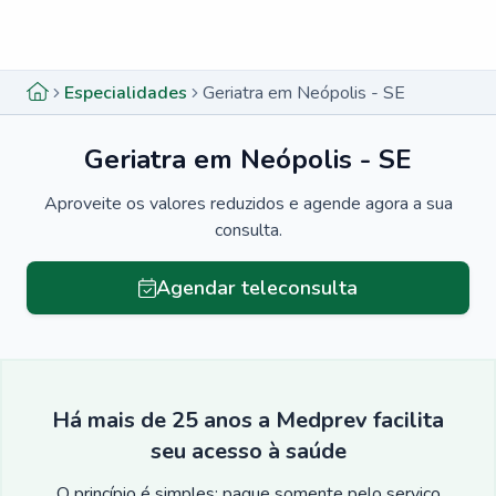
Menu lateral
Menu lateral
Especialidades
Geriatra em Neópolis - SE
Geriatra em Neópolis - SE
Aproveite os valores reduzidos e agende agora a sua
consulta.
Agendar teleconsulta
Há mais de 25 anos a Medprev facilita
seu acesso à saúde
O princípio é simples: pague somente pelo serviço