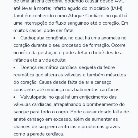
de uma artéria cerebral, podendo causar desde AVC
até levar à morte; Infarto agudo do miocárdio (IAM),
também conhecido como Ataque Cardíaco, no qual há
uma interrupção do fluxo sanguíneo até o coração. Em
muitos casos, pode ser fatal;
Cardiopatia congênita, no qual há uma anomalia no
coração durante o seu processo de formação. Ocorre
no início da gestação e pode afetar o bebê desde a
infância até a vida adulta;
Doença reumática cardíaca, sequela da febre
reumática que altera as válvulas e também músculos
do coração. Causa desde falta de ar e cansaço
constante, até mudança nos batimentos cardíacos;
Valvulopatia, no qual há um enrijecimento das
válvulas cardíacas, atrapalhando o bombeamento do
sangue para todo o corpo. Pode causar desde falta de
ar até cansaço em excesso, além de aumentar as
chances de surgirem arritmias e problemas graves
como a parada cardíaca.