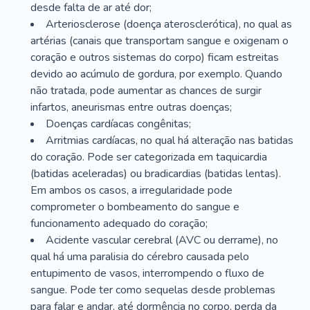
desde falta de ar até dor;
Arteriosclerose (doença aterosclerótica), no qual as
artérias (canais que transportam sangue e oxigenam o
coração e outros sistemas do corpo) ficam estreitas
devido ao acúmulo de gordura, por exemplo. Quando
não tratada, pode aumentar as chances de surgir
infartos, aneurismas entre outras doenças;
Doenças cardíacas congênitas;
Arritmias cardíacas, no qual há alteração nas batidas
do coração. Pode ser categorizada em taquicardia
(batidas aceleradas) ou bradicardias (batidas lentas).
Em ambos os casos, a irregularidade pode
comprometer o bombeamento do sangue e
funcionamento adequado do coração;
Acidente vascular cerebral (AVC ou derrame), no
qual há uma paralisia do cérebro causada pelo
entupimento de vasos, interrompendo o fluxo de
sangue. Pode ter como sequelas desde problemas
para falar e andar, até dormência no corpo, perda da