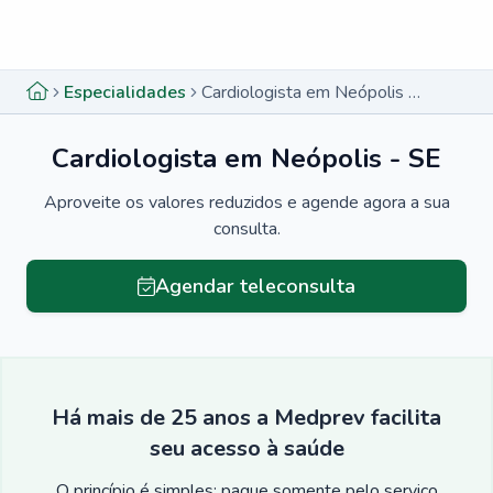
Menu lateral
Menu lateral
Especialidades
Cardiologista em Neópolis - SE
Cardiologista em Neópolis - SE
Aproveite os valores reduzidos e agende agora a sua
consulta.
Agendar teleconsulta
Há mais de 25 anos a Medprev facilita
seu acesso à saúde
O princípio é simples: pague somente pelo serviço