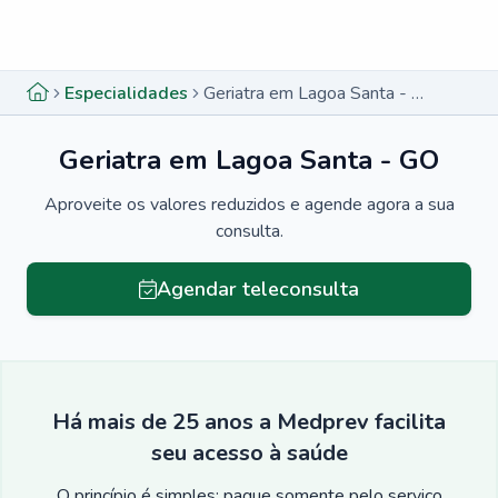
Menu lateral
Menu lateral
Especialidades
Geriatra em Lagoa Santa - GO
Geriatra em Lagoa Santa - GO
Aproveite os valores reduzidos e agende agora a sua
consulta.
Agendar teleconsulta
Há mais de 25 anos a Medprev facilita
seu acesso à saúde
O princípio é simples: pague somente pelo serviço