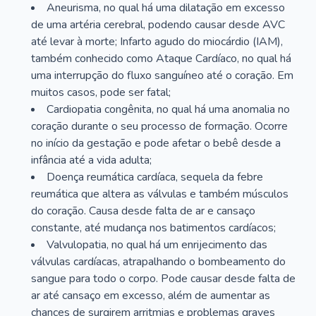
Aneurisma, no qual há uma dilatação em excesso
de uma artéria cerebral, podendo causar desde AVC
até levar à morte; Infarto agudo do miocárdio (IAM),
também conhecido como Ataque Cardíaco, no qual há
uma interrupção do fluxo sanguíneo até o coração. Em
muitos casos, pode ser fatal;
Cardiopatia congênita, no qual há uma anomalia no
coração durante o seu processo de formação. Ocorre
no início da gestação e pode afetar o bebê desde a
infância até a vida adulta;
Doença reumática cardíaca, sequela da febre
reumática que altera as válvulas e também músculos
do coração. Causa desde falta de ar e cansaço
constante, até mudança nos batimentos cardíacos;
Valvulopatia, no qual há um enrijecimento das
válvulas cardíacas, atrapalhando o bombeamento do
sangue para todo o corpo. Pode causar desde falta de
ar até cansaço em excesso, além de aumentar as
chances de surgirem arritmias e problemas graves