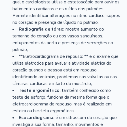
qual o cardiologista utiliza o estetoscópio para ouvir os
batimentos cardíacos e os ruídos dos pulmões.
Permite identificar alterações no ritmo cardíaco, sopros
no coração e presença de líquido no pulmão;
Radiografia de tórax:
mostra aumento do
tamanho do coração ou dos vasos sanguíneos,
entupimentos da aorta e presença de secreções no
pulmão;
**Eletrocardiograma de repouso: ** é o exame que
utiliza eletrodos para avaliar a atividade elétrica do
coração quando a pessoa está em repouso,
identificando arritmias, problemas nas válvulas ou nas
câmaras cardíacas e infarto do miocárdio;
Teste ergométrico:
também conhecido como
teste de esforço, funciona da mesma forma que o
eletrocardiograma de repouso, mas é realizado em
esteira ou bicicleta ergométrica;
Ecocardiograma:
é um ultrassom do coração que
investiga a sua forma, tamanho, movimentos e