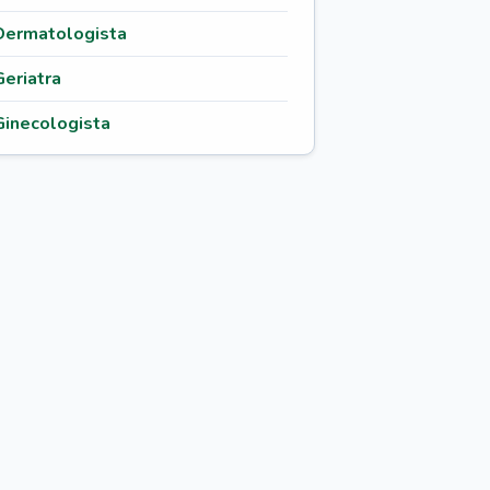
Dermatologista
Geriatra
Ginecologista