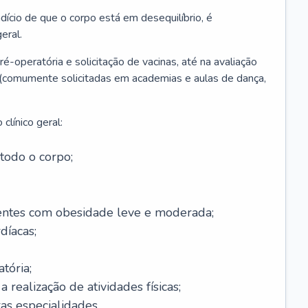
ício de que o corpo está em desequilíbrio, é
eral.
é-operatória e solicitação de vacinas, até na avaliação
as (comumente solicitadas em academias e aulas de dança,
clínico geral:
todo o corpo;
ntes com obesidade leve e moderada;
díacas;
tória;
 realização de atividades físicas;
s especialidades.