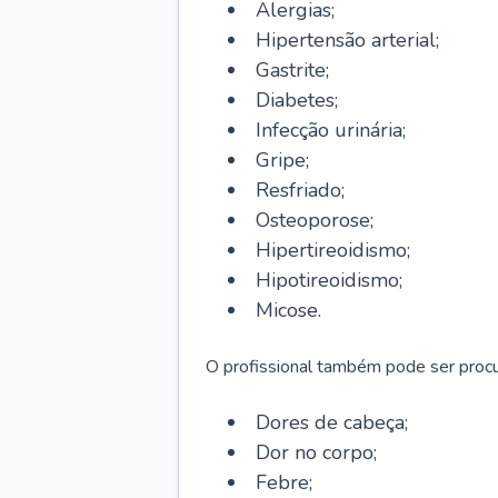
Alergias;
Hipertensão arterial;
Gastrite;
Diabetes;
Infecção urinária;
Gripe;
Resfriado;
Osteoporose;
Hipertireoidismo;
Hipotireoidismo;
Micose.
O profissional também pode ser pro
Dores de cabeça;
Dor no corpo;
Febre;