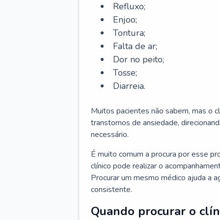
Refluxo;
Enjoo;
Tontura;
Falta de ar;
Dor no peito;
Tosse;
Diarreia.
Muitos pacientes não sabem, mas o cl
transtornos de ansiedade, direcionand
necessário.
É muito comum a procura por esse pr
clínico pode realizar o acompanhament
Procurar um mesmo médico ajuda a agil
consistente.
Quando procurar o clín