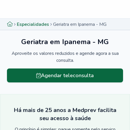
Menu lateral
Menu lateral
Especialidades
Geriatra em Ipanema - MG
Geriatra em Ipanema - MG
Aproveite os valores reduzidos e agende agora a sua
consulta.
Agendar teleconsulta
Há mais de 25 anos a Medprev facilita
seu acesso à saúde
O princípio é simples: pague somente pelo serviço