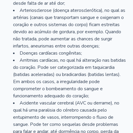
desde falta de ar até dor;
Arteriosclerose (doença aterosclerótica), no qual as
artérias (canais que transportam sangue e oxigenam o
coração e outros sistemas do corpo) ficam estreitas
devido ao acúmulo de gordura, por exemplo. Quando
não tratada, pode aumentar as chances de surgir
infartos, aneurismas entre outras doenças;
Doenças cardíacas congênitas;
Arritmias cardíacas, no qual há alteração nas batidas
do coração. Pode ser categorizada em taquicardia
(batidas aceleradas) ou bradicardias (batidas lentas).
Em ambos os casos, a irregularidade pode
comprometer o bombeamento do sangue e
funcionamento adequado do coração;
Acidente vascular cerebral (AVC ou derrame), no
qual há uma paralisia do cérebro causada pelo
entupimento de vasos, interrompendo o fluxo de
sangue. Pode ter como sequelas desde problemas
para falar e andar, até dormência no corpo, perda da