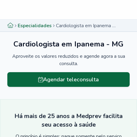
Menu lateral
Menu lateral
Especialidades
Cardiologista em Ipanema - MG
Cardiologista em Ipanema - MG
Aproveite os valores reduzidos e agende agora a sua
consulta.
Agendar teleconsulta
Há mais de 25 anos a Medprev facilita
seu acesso à saúde
O princípio é simples: pague somente pelo serviço