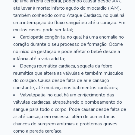
de uma artéria cerebral, podendo causar desde AVC
até levar à morte; Infarto agudo do miocárdio (IAM),
também conhecido como Ataque Cardíaco, no qual há
uma interrupção do fluxo sanguíneo até o coração. Em
muitos casos, pode ser fatal;
Cardiopatia congênita, no qual há uma anomalia no
coração durante o seu processo de formação. Ocorre
no início da gestação e pode afetar o bebê desde a
infância até a vida adulta;
Doença reumática cardíaca, sequela da febre
reumática que altera as válvulas e também músculos
do coração. Causa desde falta de ar e cansaço
constante, até mudança nos batimentos cardíacos;
Valvulopatia, no qual há um enrijecimento das
válvulas cardíacas, atrapalhando o bombeamento do
sangue para todo o corpo. Pode causar desde falta de
ar até cansaço em excesso, além de aumentar as
chances de surgirem arritmias e problemas graves
como a parada cardíaca.