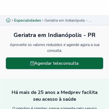
Menu lateral
Menu lateral
Especialidades
Geriatra em Indianópolis - PR
Geriatra em Indianópolis - PR
Aproveite os valores reduzidos e agende agora a sua
consulta.
Agendar teleconsulta
Há mais de 25 anos a Medprev facilita
seu acesso à saúde
O princípio é simples: pague somente pelo serviço