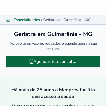
Menu lateral
Menu lateral
Especialidades
Geriatra em Guimarânia - MG
Geriatra em Guimarânia - MG
Aproveite os valores reduzidos e agende agora a sua
consulta.
Agendar teleconsulta
Há mais de 25 anos a Medprev facilita
seu acesso à saúde
O princípio é simples: pague somente pelo serviço