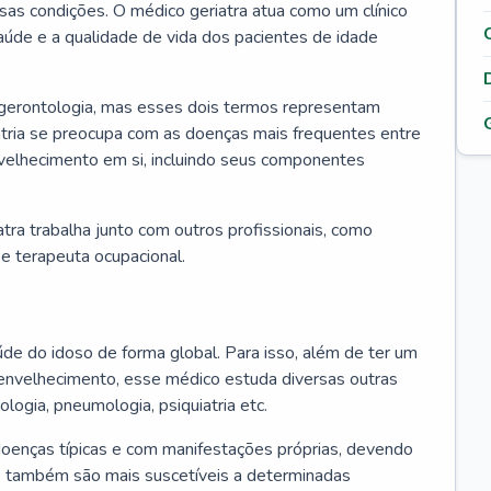
ssas condições. O médico geriatra atua como um clínico
úde e a qualidade de vida dos pacientes de idade
 gerontologia, mas esses dois termos representam
iatria se preocupa com as doenças mais frequentes entre
nvelhecimento em si, incluindo seus componentes
atra trabalha junto com outros profissionais, como
a e terapeuta ocupacional.
úde do idoso de forma global. Para isso, além de ter um
nvelhecimento, esse médico estuda diversas outras
ologia, pneumologia, psiquiatria etc.
oenças típicas e com manifestações próprias, devendo
os também são mais suscetíveis a determinadas