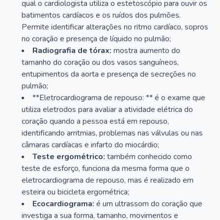
qual o cardiologista utiliza o estetoscópio para ouvir os
batimentos cardíacos e os ruídos dos pulmões.
Permite identificar alterações no ritmo cardíaco, sopros
no coração e presença de líquido no pulmão;
Radiografia de tórax:
mostra aumento do
tamanho do coração ou dos vasos sanguíneos,
entupimentos da aorta e presença de secreções no
pulmão;
**Eletrocardiograma de repouso: ** é o exame que
utiliza eletrodos para avaliar a atividade elétrica do
coração quando a pessoa está em repouso,
identificando arritmias, problemas nas válvulas ou nas
câmaras cardíacas e infarto do miocárdio;
Teste ergométrico:
também conhecido como
teste de esforço, funciona da mesma forma que o
eletrocardiograma de repouso, mas é realizado em
esteira ou bicicleta ergométrica;
Ecocardiograma:
é um ultrassom do coração que
investiga a sua forma, tamanho, movimentos e