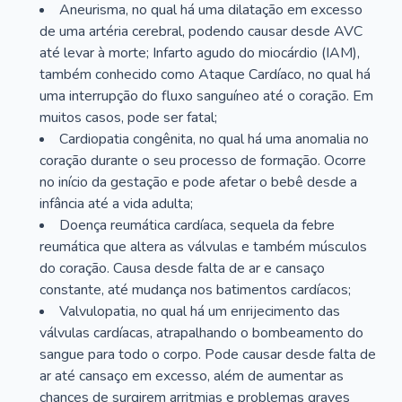
Aneurisma, no qual há uma dilatação em excesso
de uma artéria cerebral, podendo causar desde AVC
até levar à morte; Infarto agudo do miocárdio (IAM),
também conhecido como Ataque Cardíaco, no qual há
uma interrupção do fluxo sanguíneo até o coração. Em
muitos casos, pode ser fatal;
Cardiopatia congênita, no qual há uma anomalia no
coração durante o seu processo de formação. Ocorre
no início da gestação e pode afetar o bebê desde a
infância até a vida adulta;
Doença reumática cardíaca, sequela da febre
reumática que altera as válvulas e também músculos
do coração. Causa desde falta de ar e cansaço
constante, até mudança nos batimentos cardíacos;
Valvulopatia, no qual há um enrijecimento das
válvulas cardíacas, atrapalhando o bombeamento do
sangue para todo o corpo. Pode causar desde falta de
ar até cansaço em excesso, além de aumentar as
chances de surgirem arritmias e problemas graves