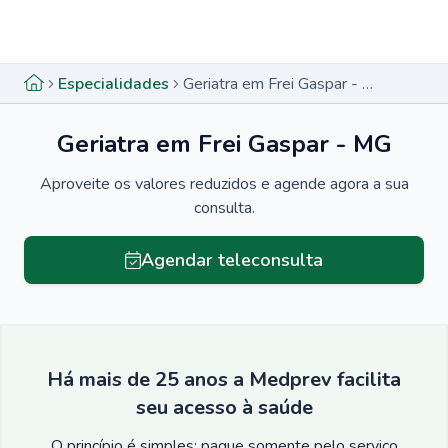
Menu lateral
Menu lateral
Especialidades
Geriatra em Frei Gaspar - MG
Geriatra em Frei Gaspar - MG
Aproveite os valores reduzidos e agende agora a sua
consulta.
Agendar teleconsulta
Há mais de 25 anos a Medprev facilita
seu acesso à saúde
O princípio é simples: pague somente pelo serviço