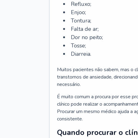
Refluxo;
Enjoo;
Tontura;
Falta de ar;
Dor no peito;
Tosse;
Diarreia.
Muitos pacientes não sabem, mas o cl
transtornos de ansiedade, direcionand
necessário.
É muito comum a procura por esse pr
clínico pode realizar o acompanhament
Procurar um mesmo médico ajuda a agil
consistente.
Quando procurar o clín