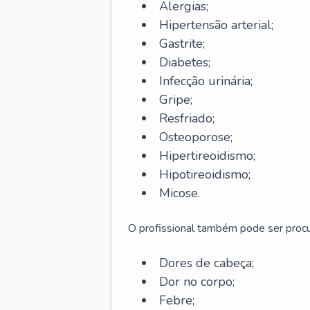
Alergias;
Hipertensão arterial;
Gastrite;
Diabetes;
Infecção urinária;
Gripe;
Resfriado;
Osteoporose;
Hipertireoidismo;
Hipotireoidismo;
Micose.
O profissional também pode ser pro
Dores de cabeça;
Dor no corpo;
Febre;