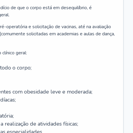
ício de que o corpo está em desequilíbrio, é
eral.
é-operatória e solicitação de vacinas, até na avaliação
as (comumente solicitadas em academias e aulas de dança,
clínico geral:
todo o corpo;
ntes com obesidade leve e moderada;
díacas;
tória;
 realização de atividades físicas;
s especialidades.