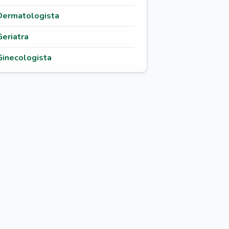
Dermatologista
Geriatra
Ginecologista