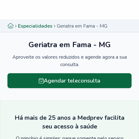
Menu lateral
Menu lateral
Especialidades
Geriatra em Fama - MG
Geriatra em Fama - MG
Aproveite os valores reduzidos e agende agora a sua
consulta.
Agendar teleconsulta
Há mais de 25 anos a Medprev facilita
seu acesso à saúde
O princípio é simples: pague somente pelo serviço