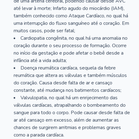
de uma artéria cerebral, podendo causar desde AVC
até levar à morte; Infarto agudo do miocárdio (IAM),
também conhecido como Ataque Cardíaco, no qual há
uma interrupção do fluxo sanguíneo até o coração. Em
muitos casos, pode ser fatal;
Cardiopatia congênita, no qual há uma anomalia no
coração durante o seu processo de formação. Ocorre
no início da gestação e pode afetar o bebê desde a
infância até a vida adulta;
Doença reumática cardíaca, sequela da febre
reumática que altera as válvulas e também músculos
do coração. Causa desde falta de ar e cansaço
constante, até mudança nos batimentos cardíacos;
Valvulopatia, no qual há um enrijecimento das
válvulas cardíacas, atrapalhando o bombeamento do
sangue para todo o corpo. Pode causar desde falta de
ar até cansaço em excesso, além de aumentar as
chances de surgirem arritmias e problemas graves
como a parada cardíaca.