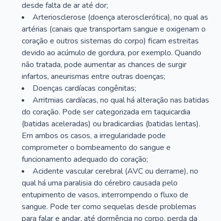
desde falta de ar até dor;
Arteriosclerose (doença aterosclerótica), no qual as
artérias (canais que transportam sangue e oxigenam o
coração e outros sistemas do corpo) ficam estreitas
devido ao acúmulo de gordura, por exemplo. Quando
não tratada, pode aumentar as chances de surgir
infartos, aneurismas entre outras doenças;
Doenças cardíacas congênitas;
Arritmias cardíacas, no qual há alteração nas batidas
do coração. Pode ser categorizada em taquicardia
(batidas aceleradas) ou bradicardias (batidas lentas).
Em ambos os casos, a irregularidade pode
comprometer o bombeamento do sangue e
funcionamento adequado do coração;
Acidente vascular cerebral (AVC ou derrame), no
qual há uma paralisia do cérebro causada pelo
entupimento de vasos, interrompendo o fluxo de
sangue. Pode ter como sequelas desde problemas
para falar e andar, até dormência no corpo, perda da