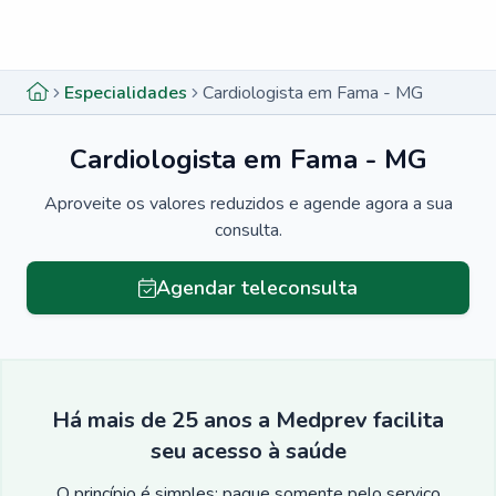
Menu lateral
Menu lateral
Especialidades
Cardiologista em Fama - MG
Cardiologista em Fama - MG
Aproveite os valores reduzidos e agende agora a sua
consulta.
Agendar teleconsulta
Há mais de 25 anos a Medprev facilita
seu acesso à saúde
O princípio é simples: pague somente pelo serviço