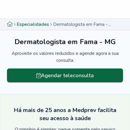
Menu lateral
Menu lateral
Especialidades
Dermatologista em Fama - MG
Dermatologista em Fama - MG
Aproveite os valores reduzidos e agende agora a sua
consulta.
Agendar teleconsulta
Há mais de 25 anos a Medprev facilita
seu acesso à saúde
O princípio é simples: pague somente pelo serviço