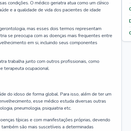
ssas condições. O médico geriatra atua como um clínico
úde e a qualidade de vida dos pacientes de idade
 gerontologia, mas esses dois termos representam
iatria se preocupa com as doenças mais frequentes entre
nvelhecimento em si, incluindo seus componentes
atra trabalha junto com outros profissionais, como
a e terapeuta ocupacional.
úde do idoso de forma global. Para isso, além de ter um
nvelhecimento, esse médico estuda diversas outras
ologia, pneumologia, psiquiatria etc.
oenças típicas e com manifestações próprias, devendo
os também são mais suscetíveis a determinadas