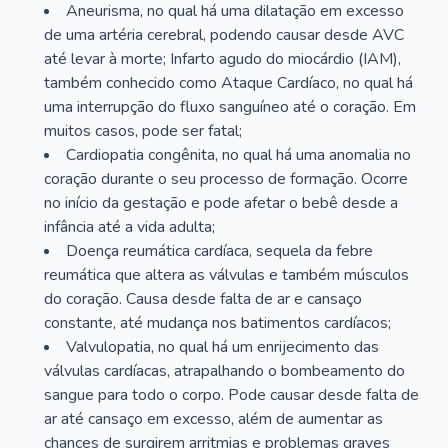
Aneurisma, no qual há uma dilatação em excesso
de uma artéria cerebral, podendo causar desde AVC
até levar à morte; Infarto agudo do miocárdio (IAM),
também conhecido como Ataque Cardíaco, no qual há
uma interrupção do fluxo sanguíneo até o coração. Em
muitos casos, pode ser fatal;
Cardiopatia congênita, no qual há uma anomalia no
coração durante o seu processo de formação. Ocorre
no início da gestação e pode afetar o bebê desde a
infância até a vida adulta;
Doença reumática cardíaca, sequela da febre
reumática que altera as válvulas e também músculos
do coração. Causa desde falta de ar e cansaço
constante, até mudança nos batimentos cardíacos;
Valvulopatia, no qual há um enrijecimento das
válvulas cardíacas, atrapalhando o bombeamento do
sangue para todo o corpo. Pode causar desde falta de
ar até cansaço em excesso, além de aumentar as
chances de surgirem arritmias e problemas graves