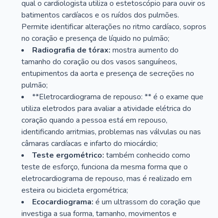
qual o cardiologista utiliza o estetoscópio para ouvir os
batimentos cardíacos e os ruídos dos pulmões.
Permite identificar alterações no ritmo cardíaco, sopros
no coração e presença de líquido no pulmão;
Radiografia de tórax:
mostra aumento do
tamanho do coração ou dos vasos sanguíneos,
entupimentos da aorta e presença de secreções no
pulmão;
**Eletrocardiograma de repouso: ** é o exame que
utiliza eletrodos para avaliar a atividade elétrica do
coração quando a pessoa está em repouso,
identificando arritmias, problemas nas válvulas ou nas
câmaras cardíacas e infarto do miocárdio;
Teste ergométrico:
também conhecido como
teste de esforço, funciona da mesma forma que o
eletrocardiograma de repouso, mas é realizado em
esteira ou bicicleta ergométrica;
Ecocardiograma:
é um ultrassom do coração que
investiga a sua forma, tamanho, movimentos e