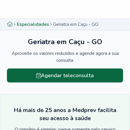
Menu lateral
Menu lateral
Especialidades
Geriatra em Caçu - GO
Geriatra em Caçu - GO
Aproveite os valores reduzidos e agende agora a sua
consulta.
Agendar teleconsulta
Há mais de 25 anos a Medprev facilita
seu acesso à saúde
O princípio é simples: pague somente pelo serviço