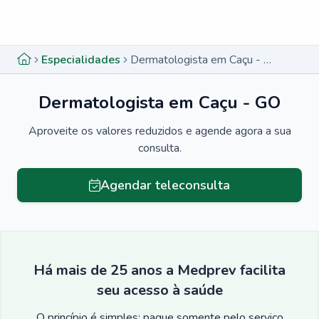
Menu lateral
Menu lateral
Especialidades
Dermatologista em Caçu - GO
Dermatologista em Caçu - GO
Aproveite os valores reduzidos e agende agora a sua
consulta.
Agendar teleconsulta
Há mais de 25 anos a Medprev facilita
seu acesso à saúde
O princípio é simples: pague somente pelo serviço