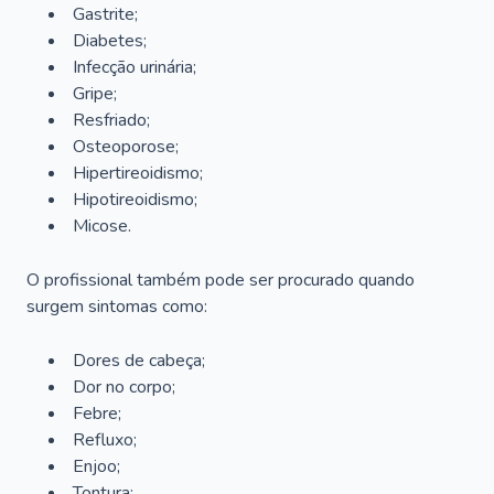
Gastrite;
Diabetes;
Infecção urinária;
Gripe;
Resfriado;
Osteoporose;
Hipertireoidismo;
Hipotireoidismo;
Micose.
O profissional também pode ser procurado quando
surgem sintomas como:
Dores de cabeça;
Dor no corpo;
Febre;
Refluxo;
Enjoo;
Tontura;