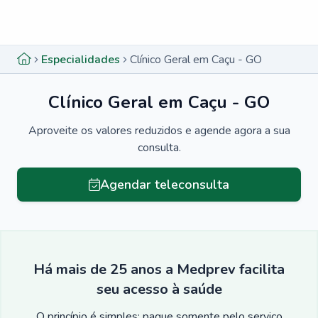
Menu lateral
Menu lateral
Especialidades
Clínico Geral em Caçu - GO
Clínico Geral em Caçu - GO
Aproveite os valores reduzidos e agende agora a sua
consulta.
Agendar teleconsulta
Há mais de 25 anos a Medprev facilita
seu acesso à saúde
O princípio é simples: pague somente pelo serviço