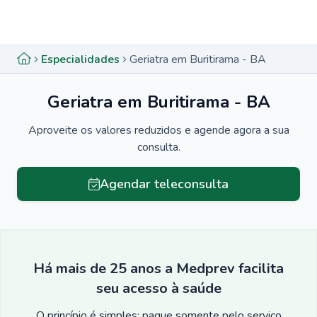
Menu lateral
Menu lateral
Especialidades
Geriatra em Buritirama - BA
Geriatra em Buritirama - BA
Aproveite os valores reduzidos e agende agora a sua
consulta.
Agendar teleconsulta
Há mais de 25 anos a Medprev facilita
seu acesso à saúde
O princípio é simples: pague somente pelo serviço