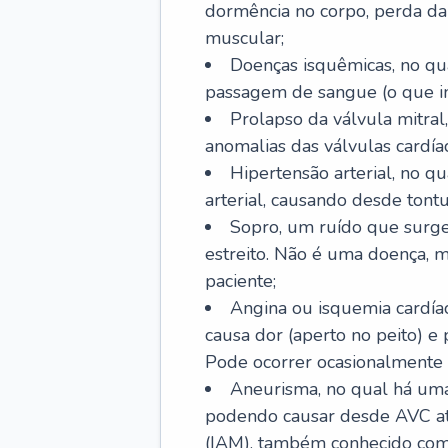
dormência no corpo, perda da 
muscular;
Doenças isquêmicas, no qua
passagem de sangue (o que inc
Prolapso da válvula mitra
anomalias das válvulas cardíac
Hipertensão arterial, no q
arterial, causando desde tontu
Sopro, um ruído que surg
estreito. Não é uma doença, m
paciente;
Angina ou isquemia cardía
causa dor (aperto no peito) e
Pode ocorrer ocasionalmente 
Aneurisma, no qual há uma
podendo causar desde AVC até
(IAM), também conhecido com