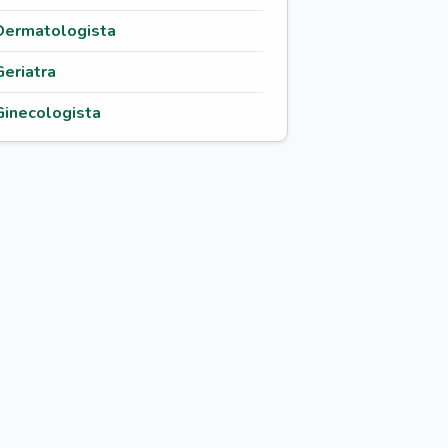
Dermatologista
Geriatra
Ginecologista