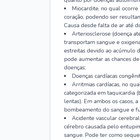
quanto por doenças autoimune
Miocardite, no qual ocorr
coração, podendo ser resultant
Causa desde falta de ar até do
Arteriosclerose (doença ate
transportam sangue e oxigena
estreitas devido ao acúmulo 
pode aumentar as chances de s
doenças;
Doenças cardíacas congênit
Arritmias cardíacas, no qua
categorizada em taquicardia (b
lentas). Em ambos os casos, 
bombeamento do sangue e fu
Acidente vascular cerebral
cérebro causada pelo entupim
sangue. Pode ter como sequel