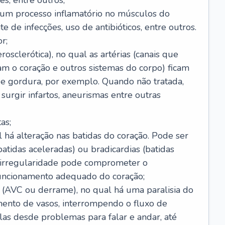
s, entre outros;
e um processo inflamatório no músculos do
e de infecções, uso de antibióticos, entre outros.
r;
rosclerótica), no qual as artérias (canais que
m o coração e outros sistemas do corpo) ficam
de gordura, por exemplo. Quando não tratada,
urgir infartos, aneurismas entre outras
as;
l há alteração nas batidas do coração. Pode ser
atidas aceleradas) ou bradicardias (batidas
a irregularidade pode comprometer o
ncionamento adequado do coração;
 (AVC ou derrame), no qual há uma paralisia do
ento de vasos, interrompendo o fluxo de
as desde problemas para falar e andar, até