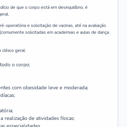
ício de que o corpo está em desequilíbrio, é
eral.
é-operatória e solicitação de vacinas, até na avaliação
as (comumente solicitadas em academias e aulas de dança,
clínico geral:
todo o corpo;
ntes com obesidade leve e moderada;
díacas;
tória;
 realização de atividades físicas;
s especialidades.