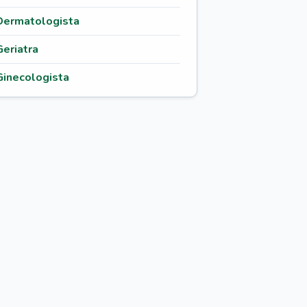
Dermatologista
Geriatra
Ginecologista