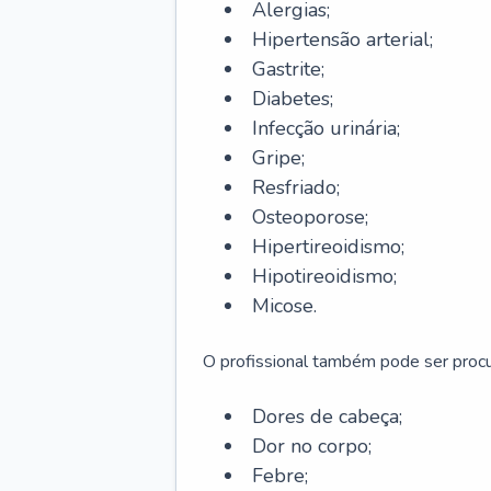
Alergias;
Hipertensão arterial;
Gastrite;
Diabetes;
Infecção urinária;
Gripe;
Resfriado;
Osteoporose;
Hipertireoidismo;
Hipotireoidismo;
Micose.
O profissional também pode ser pro
Dores de cabeça;
Dor no corpo;
Febre;