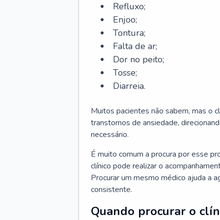
Refluxo;
Enjoo;
Tontura;
Falta de ar;
Dor no peito;
Tosse;
Diarreia.
Muitos pacientes não sabem, mas o cl
transtornos de ansiedade, direcionand
necessário.
É muito comum a procura por esse pr
clínico pode realizar o acompanhament
Procurar um mesmo médico ajuda a agil
consistente.
Quando procurar o clín