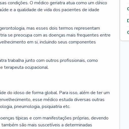
ssas condições. O médico geriatra atua como um clínico
úde e a qualidade de vida dos pacientes de idade
 gerontologia, mas esses dois termos representam
iatria se preocupa com as doenças mais frequentes entre
nvelhecimento em si, incluindo seus componentes
atra trabalha junto com outros profissionais, como
a e terapeuta ocupacional.
úde do idoso de forma global. Para isso, além de ter um
nvelhecimento, esse médico estuda diversas outras
ologia, pneumologia, psiquiatria etc.
oenças típicas e com manifestações próprias, devendo
os também são mais suscetíveis a determinadas