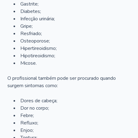
Gastrite;
Diabetes;
Infecção urinária;
Gripe;
Resfriado;
Osteoporose;
Hipertireoidismo;
Hipotireoidismo;
Micose.
O profissional também pode ser procurado quando
surgem sintomas como:
Dores de cabeça;
Dor no corpo;
Febre;
Refluxo;
Enjoo;
Tontura;