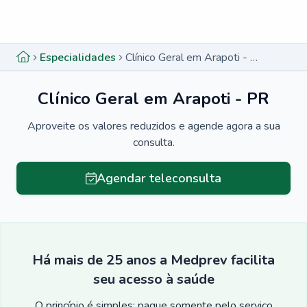
Menu lateral
Menu lateral
Especialidades
Clínico Geral em Arapoti - PR
Clínico Geral em Arapoti - PR
Aproveite os valores reduzidos e agende agora a sua
consulta.
Agendar teleconsulta
Há mais de 25 anos a Medprev facilita
seu acesso à saúde
O princípio é simples: pague somente pelo serviço