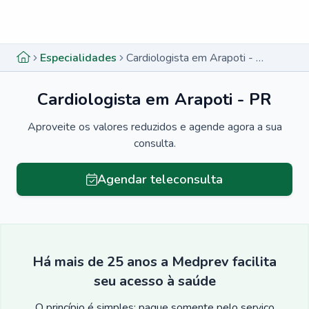
Menu lateral
Menu lateral
Especialidades
Cardiologista em Arapoti - PR
Cardiologista em Arapoti - PR
Aproveite os valores reduzidos e agende agora a sua
consulta.
Agendar teleconsulta
Há mais de 25 anos a Medprev facilita
seu acesso à saúde
O princípio é simples: pague somente pelo serviço