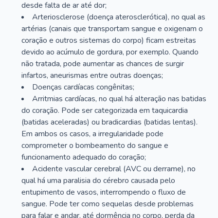
desde falta de ar até dor;
Arteriosclerose (doença aterosclerótica), no qual as
artérias (canais que transportam sangue e oxigenam o
coração e outros sistemas do corpo) ficam estreitas
devido ao acúmulo de gordura, por exemplo. Quando
não tratada, pode aumentar as chances de surgir
infartos, aneurismas entre outras doenças;
Doenças cardíacas congênitas;
Arritmias cardíacas, no qual há alteração nas batidas
do coração. Pode ser categorizada em taquicardia
(batidas aceleradas) ou bradicardias (batidas lentas).
Em ambos os casos, a irregularidade pode
comprometer o bombeamento do sangue e
funcionamento adequado do coração;
Acidente vascular cerebral (AVC ou derrame), no
qual há uma paralisia do cérebro causada pelo
entupimento de vasos, interrompendo o fluxo de
sangue. Pode ter como sequelas desde problemas
para falar e andar, até dormência no corpo, perda da