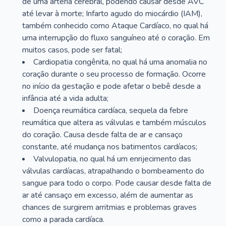
de uma artéria cerebral, podendo causar desde AVC
até levar à morte; Infarto agudo do miocárdio (IAM),
também conhecido como Ataque Cardíaco, no qual há
uma interrupção do fluxo sanguíneo até o coração. Em
muitos casos, pode ser fatal;
Cardiopatia congênita, no qual há uma anomalia no
coração durante o seu processo de formação. Ocorre
no início da gestação e pode afetar o bebê desde a
infância até a vida adulta;
Doença reumática cardíaca, sequela da febre
reumática que altera as válvulas e também músculos
do coração. Causa desde falta de ar e cansaço
constante, até mudança nos batimentos cardíacos;
Valvulopatia, no qual há um enrijecimento das
válvulas cardíacas, atrapalhando o bombeamento do
sangue para todo o corpo. Pode causar desde falta de
ar até cansaço em excesso, além de aumentar as
chances de surgirem arritmias e problemas graves
como a parada cardíaca.