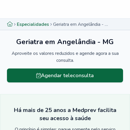
Menu lateral
Menu lateral
Especialidades
Geriatra em Angelândia - MG
Geriatra em Angelândia - MG
Aproveite os valores reduzidos e agende agora a sua
consulta.
Agendar teleconsulta
Há mais de 25 anos a Medprev facilita
seu acesso à saúde
O princípio é simples: pague somente pelo serviço