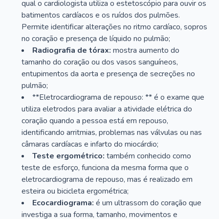
qual o cardiologista utiliza o estetoscópio para ouvir os
batimentos cardíacos e os ruídos dos pulmões.
Permite identificar alterações no ritmo cardíaco, sopros
no coração e presença de líquido no pulmão;
Radiografia de tórax:
mostra aumento do
tamanho do coração ou dos vasos sanguíneos,
entupimentos da aorta e presença de secreções no
pulmão;
**Eletrocardiograma de repouso: ** é o exame que
utiliza eletrodos para avaliar a atividade elétrica do
coração quando a pessoa está em repouso,
identificando arritmias, problemas nas válvulas ou nas
câmaras cardíacas e infarto do miocárdio;
Teste ergométrico:
também conhecido como
teste de esforço, funciona da mesma forma que o
eletrocardiograma de repouso, mas é realizado em
esteira ou bicicleta ergométrica;
Ecocardiograma:
é um ultrassom do coração que
investiga a sua forma, tamanho, movimentos e