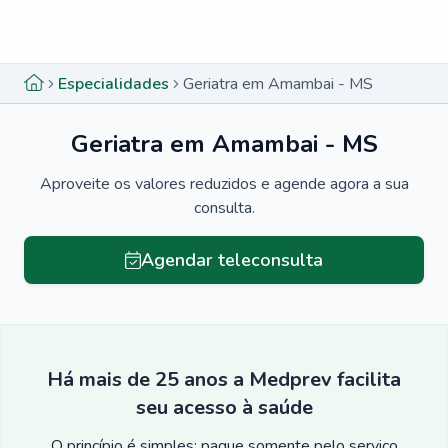
Menu lateral
Menu lateral
Especialidades
Geriatra em Amambai - MS
Geriatra em Amambai - MS
Aproveite os valores reduzidos e agende agora a sua
consulta.
Agendar teleconsulta
Há mais de 25 anos a Medprev facilita
seu acesso à saúde
O princípio é simples: pague somente pelo serviço