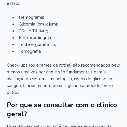
estão:
Hemograma;
Glicemia (em jejum);
TSH e T4 livre;
Eletrocardiograma;
Teste ergométrico;
Tomografia.
Check-ups (ou exames de rotina) são recomendados pelo
menos uma vez por ano e são fundamentais para a
avaliação do sistema imunológico, níveis de glicose no
sangue, funcionamento de rins, glândula tireóide, entre
outros.
Por que se consultar com o clínico
geral?
Uma dúvida muito comum é se vale a pena a consulta